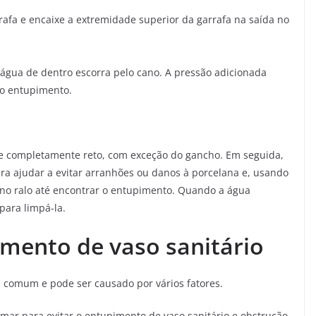
rafa e encaixe a extremidade superior da garrafa na saída no
 água de dentro escorra pelo cano. A pressão adicionada
 o entupimento.
e completamente reto, com exceção do gancho. Em seguida,
a ajudar a evitar arranhões ou danos à porcelana e, usando
 no ralo até encontrar o entupimento. Quando a água
para limpá-la.
mento de vaso sanitário
 comum e pode ser causado por vários fatores.
ar para evitar o entupimento de vaso sanitário e obstrução