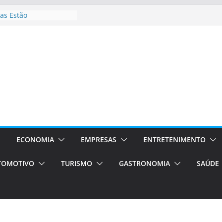
as Estão
 Processos Orientados
TÁXI E VAN
turismo em Porto
rviços de transfer,
aslados de alto padrão
asil bolsas –
as para o segundo
Campos será a capital
riências únicas e
ivos)
ECONOMIA
EMPRESAS
ENTRETENIMENTO
stá de volta!
TOMOTIVO
TURISMO
GASTRONOMIA
SAÚDE