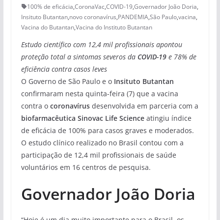
100% de eficácia
,
CoronaVac
,
COVID-19
,
Governador João Doria
,
Insituto Butantan
,
novo coronavírus
,
PANDEMIA
,
São Paulo
,
vacina
,
Vacina do Butantan
,
Vacina do Instituto Butantan
Estudo científico com 12,4 mil profissionais apontou
proteção total a sintomas severos da
COVID-19
e 78% de
eficiência contra casos leves
O Governo de São Paulo e o
Insituto Butantan
confirmaram nesta quinta-feira (7) que a vacina
contra o
coronavírus
desenvolvida em parceria com a
biofarmacêutica Sinovac Life Science
atingiu índice
de eficácia de 100% para casos graves e moderados.
O estudo clínico realizado no Brasil contou com a
participação de 12,4 mil profissionais de saúde
voluntários em 16 centros de pesquisa.
Governador João Doria
“Hoje é um dia muito importante para o Brasil, os