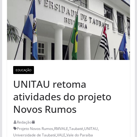
EDUCAÇÃO
UNITAU retoma
atividades do projeto
Novos Rumos
Redação
Projeto Novos Rumos
,
RMVALE
,
Taubaté
,
UNITAU
,
Universidade de Taubaté
,
VALE
,
Vale do Paraíba