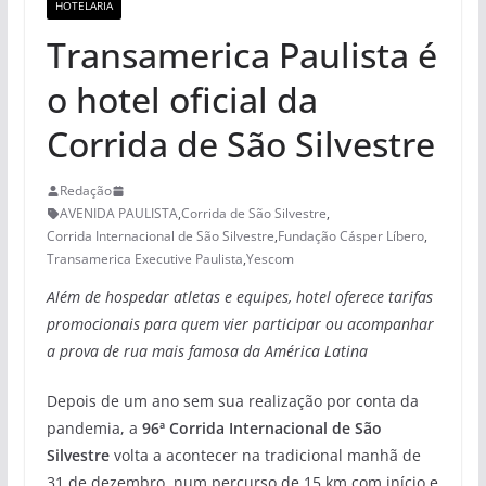
HOTELARIA
Transamerica Paulista é
o hotel oficial da
Corrida de São Silvestre
Redação
AVENIDA PAULISTA
,
Corrida de São Silvestre
,
Corrida Internacional de São Silvestre
,
Fundação Cásper Líbero
,
Transamerica Executive Paulista
,
Yescom
Além de hospedar atletas e equipes, hotel oferece tarifas
promocionais para quem vier participar ou acompanhar
a prova de rua mais famosa da América Latina
Depois de um ano sem sua realização por conta da
pandemia, a
96ª Corrida Internacional de São
Silvestre
volta a acontecer na tradicional manhã de
31 de dezembro, num percurso de 15 km com início e