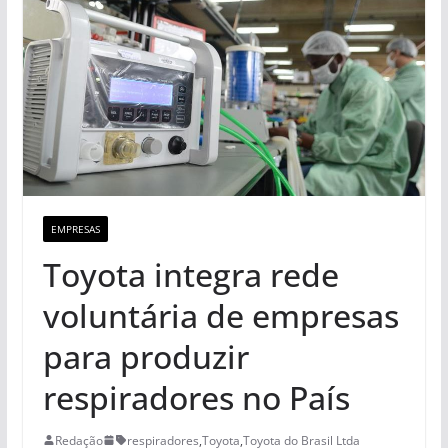
EMPRESAS
Toyota integra rede
voluntária de empresas
para produzir
respiradores no País
Redação
respiradores
,
Toyota
,
Toyota do Brasil Ltda