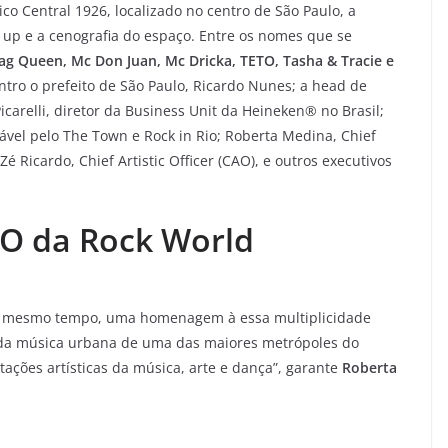
ico Central 1926, localizado no centro de São Paulo, a
e up e a cenografia do espaço. Entre os nomes que se
rag Queen, Mc Don Juan, Mc Dricka, TETO, Tasha & Tracie e
ontro o prefeito de São Paulo, Ricardo Nunes; a head de
carelli, diretor da Business Unit da Heineken® no Brasil;
ável pelo The Town e Rock in Rio; Roberta Medina, Chief
 Ricardo, Chief Artistic Officer (CAO), e outros executivos
O da Rock World
ao mesmo tempo, uma homenagem à essa multiplicidade
ia da música urbana de uma das maiores metrópoles do
ções artísticas da música, arte e dança”, garante
Roberta