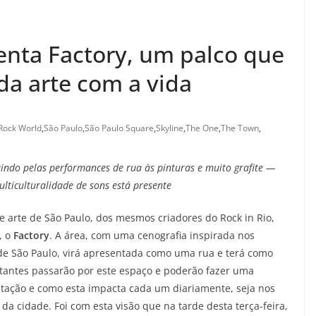
nta Factory, um palco que
a arte com a vida
Rock World
,
São Paulo
,
São Paulo Square
,
Skyline
,
The One
,
The Town
,
indo pelas performances de rua às pinturas e muito grafite —
ulticulturalidade de sons está presente
a e arte de São Paulo, dos mesmos criadores do Rock in Rio,
, o
Factory
. A área, com uma cenografia inspirada nos
 de São Paulo, virá apresentada como uma rua e terá como
itantes passarão por este espaço e poderão fazer uma
stação e como esta impacta cada um diariamente, seja nos
 da cidade. Foi com esta visão que na tarde desta terça-feira,