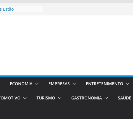
 Estão
rocessos Orientados
ÁXI E VAN
urismo em Porto
viços de transfer,
lados de alto padrão
sil bolsas –
 para o segundo
ampos será a capital
iências únicas e
vos)
ECONOMIA
EMPRESAS
ENTRETENIMENTO
á de volta!
TOMOTIVO
TURISMO
GASTRONOMIA
SAÚDE