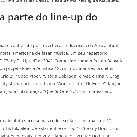
”, comemora
Thais Castro, head de Marketing da Riachuelo
.
 parte do line-up do
a, é conhecido por reverberar influências da África atual e
o norte-americana de fazer música. Em seu repertório,
”, “Baby Te Liguei” e “304”. Conhecido como o Rei da Baixada,
do projeto Poesia Acústica 12, um dos maiores projetos
ria 2”, “Good Vibe”, “Vitória Dobrada” e “Até o Final”. Grag
lity show norte-americano “Queen of the Universe”, lançou
ançou a colaboração “Que Sí Que No”, com o mexicano
um absoluto sucesso nas redes sociais, com mais de 10
o TikTok, além de estar entre os Top 10 Spotify Brasil, com
ouvintes mensais. Em 2021, lançou o DVD “Mc Don Juan