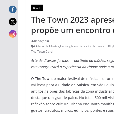
BRASIL
The Town 2023 aprese
propõe um encontro d
Redação
Cidade da Música
,
Factory
,
New Dance Order
,
Rock in Rio
,
The Town Card
Arte de diversas formas — partindo da música, segu
este espaço trará a experiência da cidade onde a m
O
The Town
, o maior festival de música, cultur
vai levar para a
Cidade da Música
, em São Paulo
antigos galpões das fábricas da zona industrial
destaque um grande palco. No total, 500 mil vis
reflexão sobre cultura urbana enquanto manife
guetos, viadutos, muros, edifícios, pontes e ruas