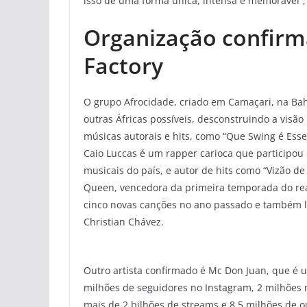
isso de uma forma única, intensa e memorável
Organização confirma
Factory
O grupo Afrocidade, criado em Camaçari, na Bahi
outras Áfricas possíveis, desconstruindo a visã
músicas autorais e hits, como “Que Swing é Esse
Caio Luccas é um rapper carioca que participou 
musicais do país, e autor de hits como “Vizão de C
Queen, vencedora da primeira temporada do rea
cinco novas canções no ano passado e também l
Christian Chávez.
Outro artista confirmado é Mc Don Juan, que é 
milhões de seguidores no Instagram, 2 milhões n
mais de 2 bilhões de streams e 8,5 milhões de 