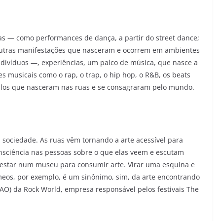
cas — como performances de dança, a partir do street dance;
 e outras manifestações que nasceram e ocorrem em ambientes
divíduos —, experiências, um palco de música, que nasce a
s musicais como o rap, o trap, o hip hop, o R&B, os beats
stilos que nasceram nas ruas e se consagraram pelo mundo.
a sociedade. As ruas vêm tornando a arte acessível para
nsciência nas pessoas sobre o que elas veem e escutam
e estar num museu para consumir arte. Virar uma esquina e
eos, por exemplo, é um sinônimo, sim, da arte encontrando
 (CAO) da Rock World, empresa responsável pelos festivais The