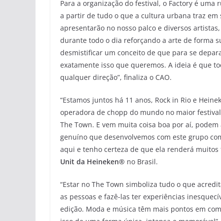
Para a organização do festival, o Factory é uma 
a partir de tudo o que a cultura urbana traz em 
apresentarão no nosso palco e diversos artistas,
durante todo o dia reforçando a arte de forma 
desmistificar um conceito de que para se depara
exatamente isso que queremos. A ideia é que to
qualquer direção”, finaliza o CAO.
“Estamos juntos há 11 anos, Rock in Rio e Hein
operadora de chopp do mundo no maior festiva
The Town. E vem muita coisa boa por aí, podem
genuíno que desenvolvemos com este grupo com 
aqui e tenho certeza de que ela renderá muitos f
Unit da Heineken®
no Brasil.
“Estar no The Town simboliza tudo o que acredi
as pessoas e fazê-las ter experiências inesquecí
edição. Moda e música têm mais pontos em comu