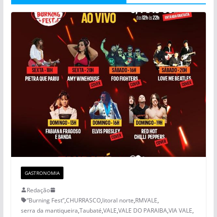
GASTRONOMIA
Redação
“Burning Fest”
,
CHURRASCO
,
litoral norte
,
RMVALE
,
serra da mantiqueira
,
Taubaté
,
VALE
,
VALE DO PARAIBA
,
VIA VALE
,