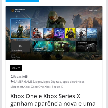
GAMES
Redação
GAMER
,
GAMES
,
jogos
,
Jogos Digitais
,
jogos eletrônicos
,
Microsoft
,
Xbox
,
Xbox One
,
Xbox Series X
Xbox One e Xbox Series X
ganham aparência nova e uma