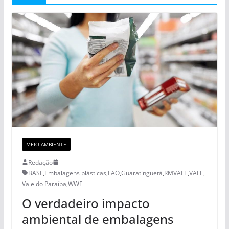
MEIO AMBIENTE
Redação
BASF
,
Embalagens plásticas
,
FAO
,
Guaratinguetá
,
RMVALE
,
VALE
,
Vale do Paraíba
,
WWF
O verdadeiro impacto
ambiental de embalagens