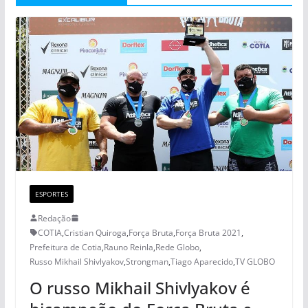
ESPORTES
Redação
COTIA
,
Cristian Quiroga
,
Força Bruta
,
Força Bruta 2021
,
Prefeitura de Cotia
,
Rauno Reinla
,
Rede Globo
,
Russo Mikhail Shivlyakov
,
Strongman
,
Tiago Aparecido
,
TV GLOBO
O russo Mikhail Shivlyakov é