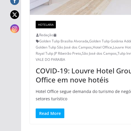
HOTELARIA
Redação
Golden Tulip Brasília Alvorada
,
Golden Tulip Goiânia Add
Golden Tulip São José dos Campos
,
Hotel Office
,
Louvre Hot
Royal Tulip JP Ribeirão Preto
,
São José dos Campos
,
Tulip In
VALE DO PARAIBA
COVID-19: Louvre Hotel Group
Office em nove hotéis
Hotel Office segue demanda do turismo de negóc
setores turístico
Read More