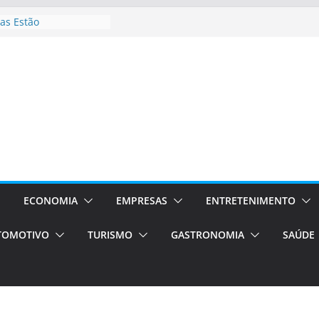
as Estão
 Processos Orientados
TÁXI E VAN
turismo em Porto
rviços de transfer,
aslados de alto padrão
asil bolsas –
as para o segundo
Campos será a capital
riências únicas e
ivos)
ECONOMIA
EMPRESAS
ENTRETENIMENTO
stá de volta!
TOMOTIVO
TURISMO
GASTRONOMIA
SAÚDE