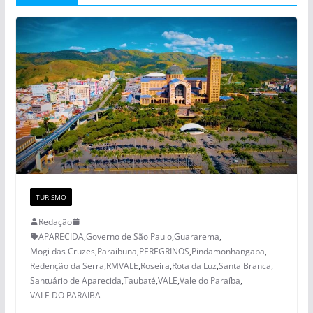
TURISMO
Redação
APARECIDA
,
Governo de São Paulo
,
Guararema
,
Mogi das Cruzes
,
Paraibuna
,
PEREGRINOS
,
Pindamonhangaba
,
Redenção da Serra
,
RMVALE
,
Roseira
,
Rota da Luz
,
Santa Branca
,
Santuário de Aparecida
,
Taubaté
,
VALE
,
Vale do Paraíba
,
VALE DO PARAIBA