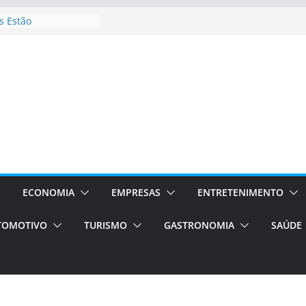
 Estão
rocessos Orientados
ÁXI E VAN
urismo em Porto
viços de transfer,
lados de alto padrão
sil bolsas –
 para o segundo
ampos será a capital
iências únicas e
vos)
ECONOMIA
EMPRESAS
ENTRETENIMENTO
á de volta!
TOMOTIVO
TURISMO
GASTRONOMIA
SAÚDE