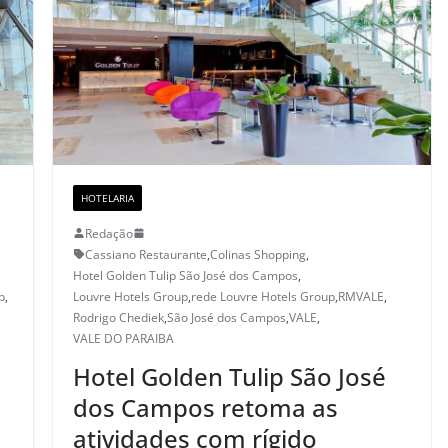
HOTELARIA
Redação
Cassiano Restaurante
,
Colinas Shopping
,
Hotel Golden Tulip São José dos Campos
,
p
,
Louvre Hotels Group
,
rede Louvre Hotels Group
,
RMVALE
,
Rodrigo Chediek
,
São José dos Campos
,
VALE
,
,
VALE DO PARAIBA
Hotel Golden Tulip São José
dos Campos retoma as
atividades com rígido