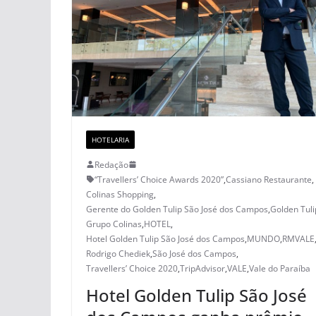
HOTELARIA
Redação
“Travellers’ Choice Awards 2020”
,
Cassiano Restaurante
,
Colinas Shopping
,
Gerente do Golden Tulip São José dos Campos
,
Golden Tuli
Grupo Colinas
,
HOTEL
,
Hotel Golden Tulip São José dos Campos
,
MUNDO
,
RMVALE
Rodrigo Chediek
,
São José dos Campos
,
Travellers’ Choice 2020
,
TripAdvisor
,
VALE
,
Vale do Paraíba
Hotel Golden Tulip São José