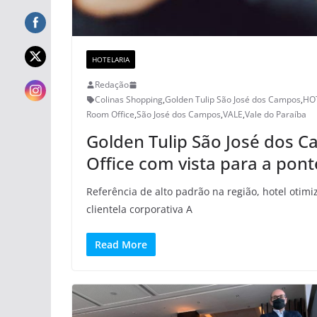
HOTELARIA
Redação
Colinas Shopping
,
Golden Tulip São José dos Campos
,
HO
Room Office
,
São José dos Campos
,
VALE
,
Vale do Paraíba
Golden Tulip São José dos 
Office com vista para a pont
Referência de alto padrão na região, hotel otimi
clientela corporativa A
Read More