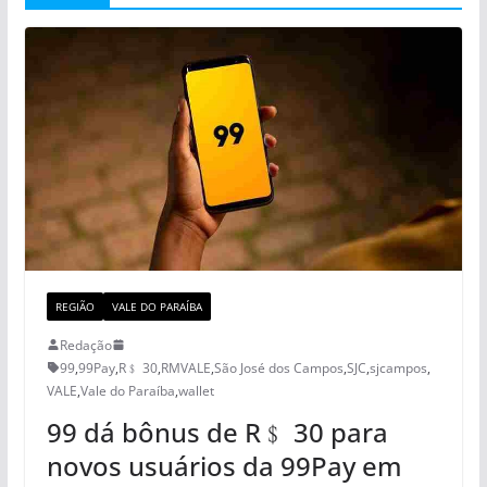
REGIÃO
VALE DO PARAÍBA
Redação
99
,
99Pay
,
R﹩ 30
,
RMVALE
,
São José dos Campos
,
SJC
,
sjcampos
,
VALE
,
Vale do Paraíba
,
wallet
99 dá bônus de R﹩ 30 para
novos usuários da 99Pay em