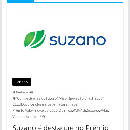
EMPRESAS
Redação
“Competências do Futuro”
,
“Valor Inovação Brasil 2020”
,
CELULOSE
,
celulose e papel
,
jacareí
,
Papel
,
Prêmio Valor Inovação 2020
,
Química
,
RMVALE
,
Suzano
,
VALE
,
Vale do Paraíba (SP)
Suzano é destaque no Prêmio