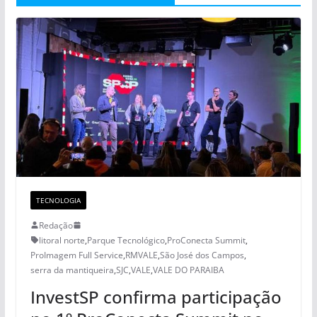
TECNOLOGIA
Redação
litoral norte
,
Parque Tecnológico
,
ProConecta Summit
,
ProImagem Full Service
,
RMVALE
,
São José dos Campos
,
serra da mantiqueira
,
SJC
,
VALE
,
VALE DO PARAIBA
InvestSP confirma participação