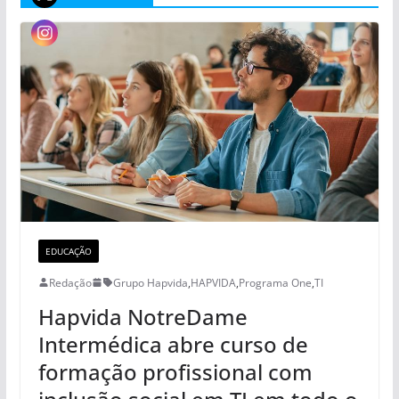
EDUCAÇÃO
Redação
Grupo Hapvida
,
HAPVIDA
,
Programa One
,
TI
Hapvida NotreDame
Intermédica abre curso de
formação profissional com