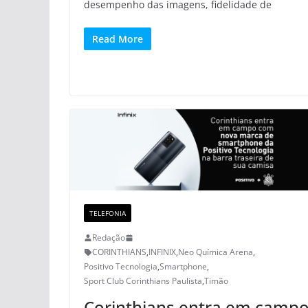
desempenho das imagens, fidelidade de
Read More
TELEFONIA
Redação
CORINTHIANS
,
INFINIX
,
Neo Química Arena
,
Positivo Tecnologia
,
Smartphone
,
Sport Club Corinthians Paulista
,
Timão
Corinthians entra em camp