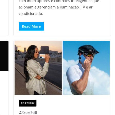
com interruptores e controles inteligentes que
acionam e gerenciam a iluminação, TV e ar
condicionado,
Read More
TELEFONIA
Redação
o