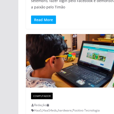
setembro, fazer login pelo Facebook e demonstr
a paixão pelo Timão
Read More
COMPUTADOR
Redação
HaaS
,
HaaS4edu
,
hardware
,
Positivo Tecnologia