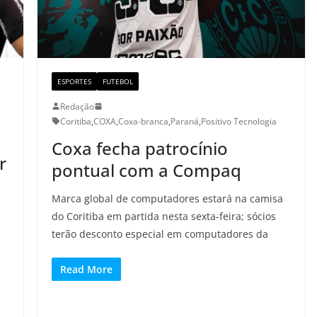
ESPORTES
FUTEBOL
Redação
Coritiba
,
COXA
,
Coxa-branca
,
Paraná
,
Positivo Tecnologia
Coxa fecha patrocínio
r
pontual com a Compaq
Marca global de computadores estará na camisa
do Coritiba em partida nesta sexta-feira; sócios
terão desconto especial em computadores da
Read More