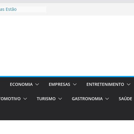
as Estão
 Processos Orientados
TÁXI E VAN
turismo em Porto
rviços de transfer,
aslados de alto padrão
asil bolsas –
as para o segundo
Campos será a capital
riências únicas e
ivos)
ECONOMIA
EMPRESAS
ENTRETENIMENTO
stá de volta!
TOMOTIVO
TURISMO
GASTRONOMIA
SAÚDE