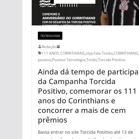
TECNOLOGIA
Redação
111 ANOS CORINTHIANS
,
chip Fala Timão
,
CORINTHIANS
,
positivo
,
Positivo Tecnologia
,
Timão
,
Torcida Positivo
Ainda dá tempo de participa
da Campanha Torcida
Positivo, comemorar os 111
anos do Corinthians e
concorrer a mais de cem
prêmios
Basta entrar no site Torcida Positivo até 13 de