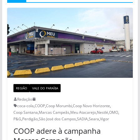
REGIÃO
VALE DO PARAÍBA
Redação
coca-cola
,
COOP
,
Coop Morumbi
,
Coop Novo Horizonte
,
Coop Santana
,
Marcas Campeãs
,
Meu Atacarejo
,
Nestlé
,
OMO
,
P&G
,
Perdigão
,
São José dos Campos
,
SADIA
,
Seara
,
Vigor
COOP adere à campanha