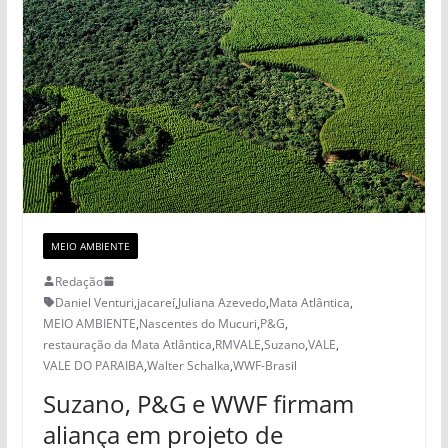
MEIO AMBIENTE
Redação
Daniel Venturi
,
jacareí
,
Juliana Azevedo
,
Mata Atlântica
,
MEIO AMBIENTE
,
Nascentes do Mucuri
,
P&G
,
restauração da Mata Atlântica
,
RMVALE
,
Suzano
,
VALE
,
VALE DO PARAIBA
,
Walter Schalka
,
WWF-Brasil
Suzano, P&G e WWF firmam
aliança em projeto de