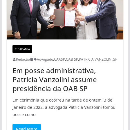
CIDADANIA
Redação
Advogado
,
CAASP
,
OAB SP
,
PATRICIA VANZOLINI
,
SP
Em posse administrativa,
Patricia Vanzolini assume
presidência da OAB SP
Em cerimônia que ocorreu na tarde de ontem, 3 de
janeiro de 2022, a advogada Patricia Vanzolini tomou
posse como
Read More