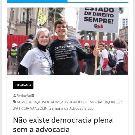
CIDADANIA
Redação
ADVOCACIA
,
ADVOGADAS
,
ADVOGADOS
,
DEMOCRACIA
,
OAB SP
,
PATRICIA VANZOLINI
,
Semana da Advocacia
,
usp
Não existe democracia plena
sem a advocacia