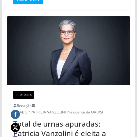
CIDADANIA
Redação
OAB SP
,
PATRICIA VANZOLINI
,
Presidente da OAB/SP
Total de urnas apuradas:
Patricia Vanzolini é eleita a