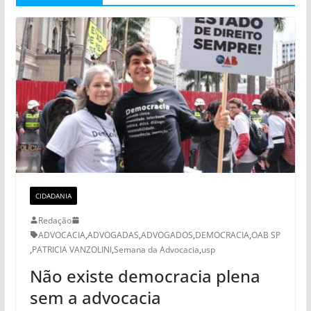
CIDADANIA
Redação
ADVOCACIA
,
ADVOGADAS
,
ADVOGADOS
,
DEMOCRACIA
,
OAB SP
,
PATRICIA VANZOLINI
,
Semana da Advocacia
,
usp
Não existe democracia plena
sem a advocacia