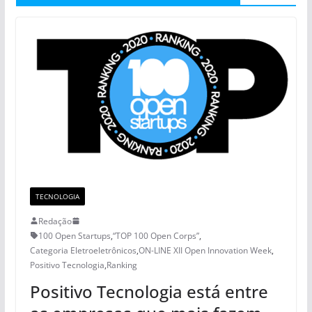
TECNOLOGIA
Redação
100 Open Startups
,
“TOP 100 Open Corps”
,
Categoria Eletroeletrônicos
,
ON-LINE XII Open Innovation Week
,
Positivo Tecnologia
,
Ranking
Positivo Tecnologia está entre