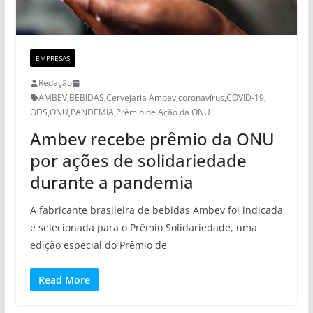
EMPRESAS
Redação
AMBEV
,
BEBIDAS
,
Cervejaria Ambev
,
coronavírus
,
COVID-19
,
ODS
,
ONU
,
PANDEMIA
,
Prêmio de Ação da ONU
Ambev recebe prêmio da ONU
por ações de solidariedade
durante a pandemia
A fabricante brasileira de bebidas Ambev foi indicada
e selecionada para o Prêmio Solidariedade, uma
edição especial do Prêmio de
Read More