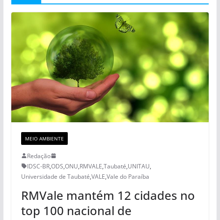
MEIO AMBIENTE
Redação
IDSC-BR
,
ODS
,
ONU
,
RMVALE
,
Taubaté
,
UNITAU
,
Universidade de Taubaté
,
VALE
,
Vale do Paraíba
RMVale mantém 12 cidades no
top 100 nacional de