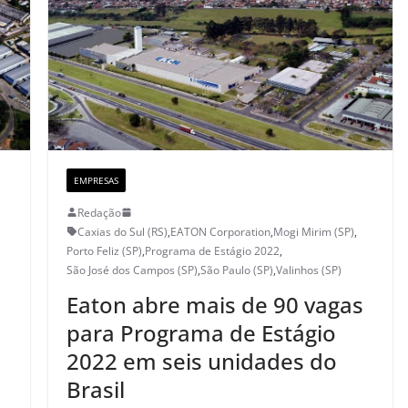
EMPRESAS
Redação
Caxias do Sul (RS)
,
EATON Corporation
,
Mogi Mirim (SP)
,
Porto Feliz (SP)
,
Programa de Estágio 2022
,
São José dos Campos (SP)
,
São Paulo (SP)
,
Valinhos (SP)
Eaton abre mais de 90 vagas
para Programa de Estágio
2022 em seis unidades do
Brasil