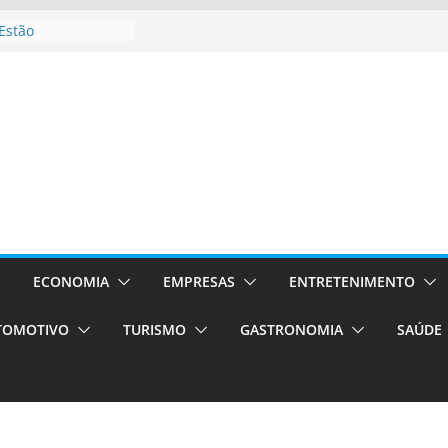
Estão
ocessos Orientados
I E VAN
rismo em Porto
ços de transfer,
ados de alto padrão
l bolsas –
para o segundo
pos será a capital
ncias únicas e
s)
ECONOMIA
EMPRESAS
ENTRETENIMENTO
de volta!
TOMOTIVO
TURISMO
GASTRONOMIA
SAÚDE