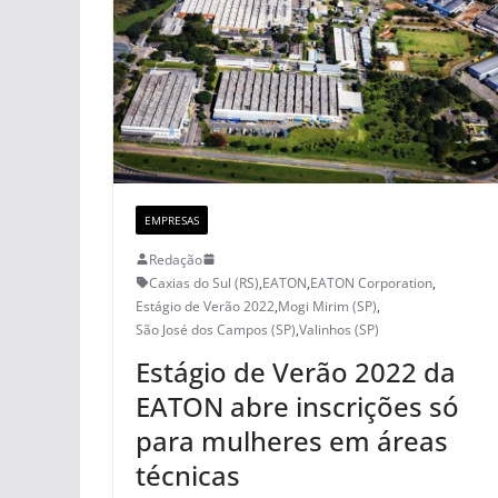
EMPRESAS
Redação
Caxias do Sul (RS)
,
EATON
,
EATON Corporation
,
Estágio de Verão 2022
,
Mogi Mirim (SP)
,
São José dos Campos (SP)
,
Valinhos (SP)
Estágio de Verão 2022 da
EATON abre inscrições só
para mulheres em áreas
técnicas