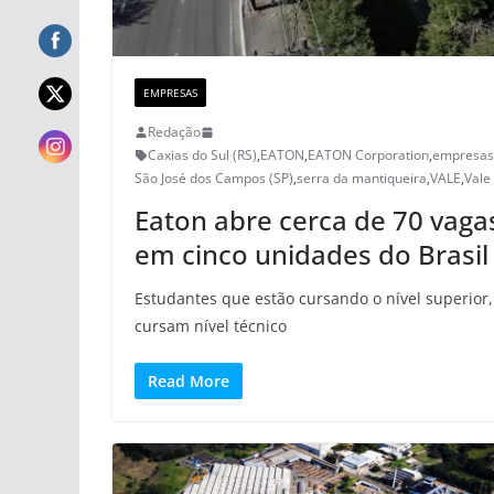
EMPRESAS
Redação
Caxias do Sul (RS)
,
EATON
,
EATON Corporation
,
empresas
São José dos Campos (SP)
,
serra da mantiqueira
,
VALE
,
Vale
Eaton abre cerca de 70 vaga
em cinco unidades do Brasil
Estudantes que estão cursando o nível superior
cursam nível técnico
Read More