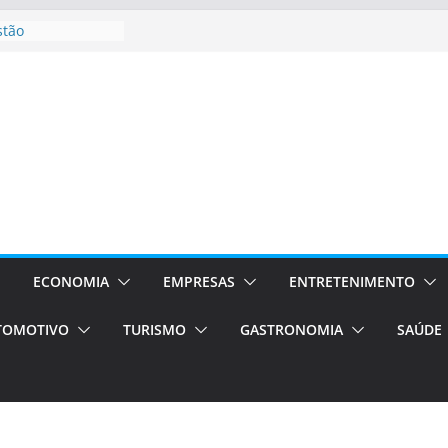
stão
essos Orientados
 E VAN
smo em Porto
s de transfer,
os de alto padrão
bolsas –
ra o segundo
os será a capital
cias únicas e
ECONOMIA
EMPRESAS
ENTRETENIMENTO
e volta!
TOMOTIVO
TURISMO
GASTRONOMIA
SAÚDE