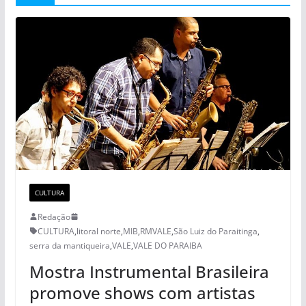
CULTURA
Redação
CULTURA
,
litoral norte
,
MIB
,
RMVALE
,
São Luiz do Paraitinga
,
serra da mantiqueira
,
VALE
,
VALE DO PARAIBA
Mostra Instrumental Brasileira
promove shows com artistas