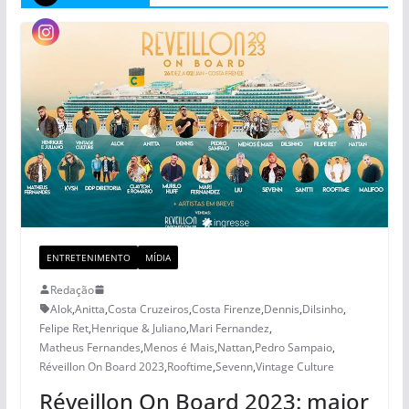
ENTRETENIMENTO
MÍDIA
Redação
Alok
,
Anitta
,
Costa Cruzeiros
,
Costa Firenze
,
Dennis
,
Dilsinho
,
Felipe Ret
,
Henrique & Juliano
,
Mari Fernandez
,
Matheus Fernandes
,
Menos é Mais
,
Nattan
,
Pedro Sampaio
,
Réveillon On Board 2023
,
Rooftime
,
Sevenn
,
Vintage Culture
Réveillon On Board 2023: maior