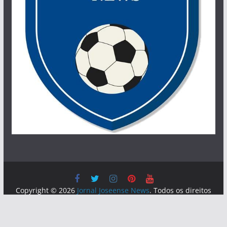
Copyright © 2026
Jornal Joseense News
. Todos os direitos
reservados.
Tema:
ColorMag
por ThemeGrill. Powered by
WordPress
.