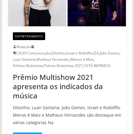
ENTRETENIMENTO
Redação
CALDI Comunicação
,
Dilsinho
,
Israel e Rodolffo
,
IZA
,
João Gomes
,
Luan Santana
,
Matheus Fernandes
,
Menos é Mais
,
Prêmio Multishow
,
Prêmio Multishow 2021
,
TATÁ WERNECK
Prêmio Multishow 2021
apresenta os indicados da
música
Dilsinho, Luan Santana, João Gomes, Israel e Rodolffo,
Menos é Mais e Matheus Fernandes são destaque em
várias categorias Na