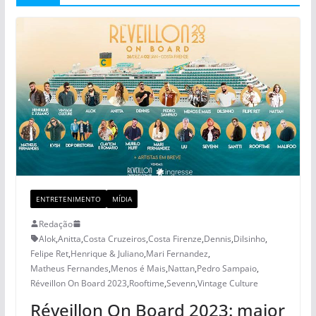
ENTRETENIMENTO
MÍDIA
Redação
Alok
,
Anitta
,
Costa Cruzeiros
,
Costa Firenze
,
Dennis
,
Dilsinho
,
Felipe Ret
,
Henrique & Juliano
,
Mari Fernandez
,
Matheus Fernandes
,
Menos é Mais
,
Nattan
,
Pedro Sampaio
,
Réveillon On Board 2023
,
Rooftime
,
Sevenn
,
Vintage Culture
Réveillon On Board 2023: maior