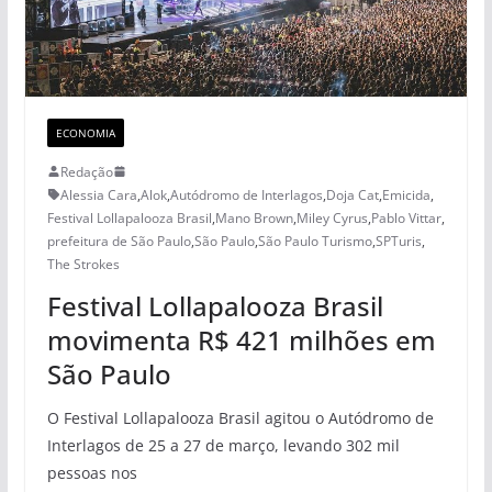
ECONOMIA
Redação
Alessia Cara
,
Alok
,
Autódromo de Interlagos
,
Doja Cat
,
Emicida
,
Festival Lollapalooza Brasil
,
Mano Brown
,
Miley Cyrus
,
Pablo Vittar
,
prefeitura de São Paulo
,
São Paulo
,
São Paulo Turismo
,
SPTuris
,
The Strokes
Festival Lollapalooza Brasil
movimenta R$ 421 milhões em
São Paulo
O Festival Lollapalooza Brasil agitou o Autódromo de
Interlagos de 25 a 27 de março, levando 302 mil
pessoas nos