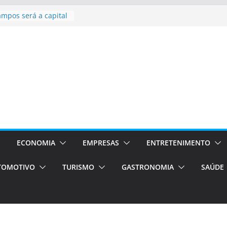
ampos será a capital
iências únicas e
vos)
á de volta!
 Estão
rocessos Orientados
ÁXI E VAN
urismo em Porto
viços de transfer,
lados de alto padrão
sil bolsas –
 para o segundo
ECONOMIA
EMPRESAS
ENTRETENIMENTO
TOMOTIVO
TURISMO
GASTRONOMIA
SAÚDE