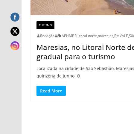
TURISMO
Redação
APHMBR
,
litoral norte
,
maresias
,
RMVALE
,
Sã
Maresias, no Litoral Norte d
gradual para o turismo
Localizada na cidade de São Sebastião, Maresias
quinzena de junho. O
Read More