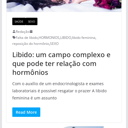
SAÚDE
SEXO
Redação
Falta de libido
,
HORMONIOS
,
LIBIDO
,
libido feminina
,
reposição do hormônio
,
SEXO
Libido: um campo complexo e
que pode ter relação com
hormônios
Com o auxílio de um endocrinologista e exames
laboratoriais é possível resgatar o prazer A libido
feminina é um assunto
Read More