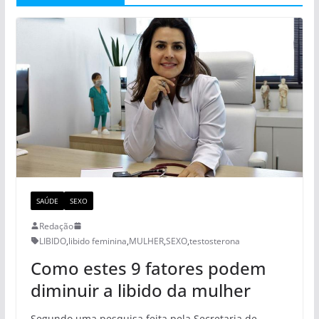
SAÚDE
SEXO
Redação
LIBIDO
,
libido feminina
,
MULHER
,
SEXO
,
testosterona
Como estes 9 fatores podem
diminuir a libido da mulher
Segundo uma pesquisa feita pela Secretaria de