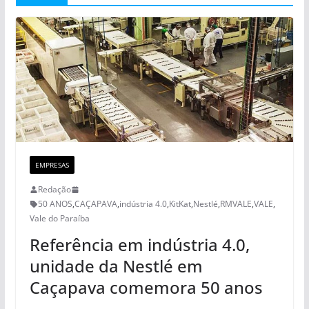
EMPRESAS
Redação
50 ANOS
,
CAÇAPAVA
,
indústria 4.0
,
KitKat
,
Nestlé
,
RMVALE
,
VALE
,
Vale do Paraíba
Referência em indústria 4.0,
unidade da Nestlé em
Caçapava comemora 50 anos