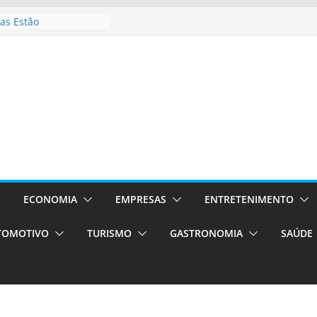
as Estão
 Processos Orientados
TÁXI E VAN
turismo em Porto
rviços de transfer,
aslados de alto padrão
asil bolsas –
as para o segundo
Campos será a capital
riências únicas e
ivos)
ECONOMIA
EMPRESAS
ENTRETENIMENTO
stá de volta!
TOMOTIVO
TURISMO
GASTRONOMIA
SAÚDE