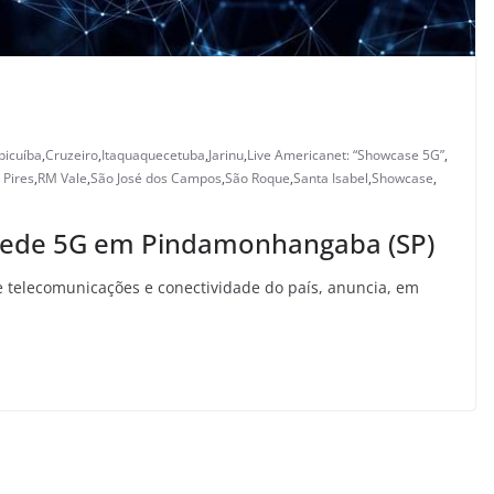
picuíba
,
Cruzeiro
,
Itaquaquecetuba
,
Jarinu
,
Live Americanet: “Showcase 5G”
,
 Pires
,
RM Vale
,
São José dos Campos
,
São Roque
,
Santa Isabel
,
Showcase
,
e rede 5G em Pindamonhangaba (SP)
 telecomunicações e conectividade do país, anuncia, em