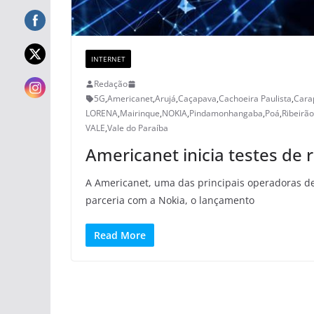
INTERNET
Redação
5G
,
Americanet
,
Arujá
,
Caçapava
,
Cachoeira Paulista
,
Cara
LORENA
,
Mairinque
,
NOKIA
,
Pindamonhangaba
,
Poá
,
Ribeirão
VALE
,
Vale do Paraíba
Americanet inicia testes d
A Americanet, uma das principais operadoras de
parceria com a Nokia, o lançamento
Read More