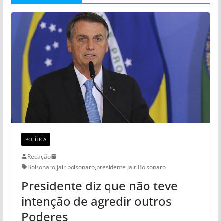
POLÍTICA
Redação
Bolsonaro
,
jair bolsonaro
,
presidente Jair Bolsonaro
Presidente diz que não teve
intenção de agredir outros
Poderes