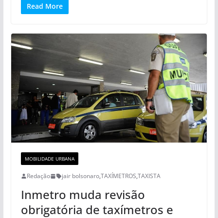
Read More
MOBILIDADE URBANA
Redação
jair bolsonaro
,
TAXÍMETROS
,
TAXISTA
Inmetro muda revisão
obrigatória de taxímetros e