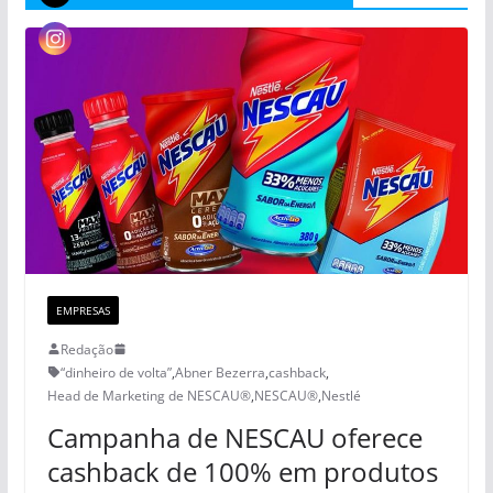
EMPRESAS
Redação
“dinheiro de volta”
,
Abner Bezerra
,
cashback
,
Head de Marketing de NESCAU®️
,
NESCAU®
,
Nestlé
Campanha de NESCAU oferece
cashback de 100% em produtos