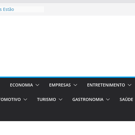
 Estão
rocessos Orientados
ÁXI E VAN
urismo em Porto
viços de transfer,
lados de alto padrão
sil bolsas –
 para o segundo
ampos será a capital
iências únicas e
vos)
ECONOMIA
EMPRESAS
ENTRETENIMENTO
á de volta!
TOMOTIVO
TURISMO
GASTRONOMIA
SAÚDE