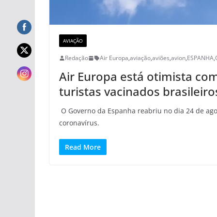
AVIAÇÃO
Redação
Air Europa
,
aviação
,
aviões
,
avion
,
ESPANHA
,
Air Europa está otimista co
turistas vacinados brasileiro
O Governo da Espanha reabriu no dia 24 de agost
coronavírus.
Read More