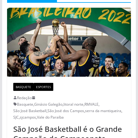
BASQUETE
ESPORTES
Redação
Basquete
,
Ginásio Galegão
,
litoral norte
,
RMVALE
,
São José Basketball
,
São José dos Campos
,
serra da mantiqueira
,
SJC
,
sjcampos
,
Vale do Paraíba
São José Basketball é o Grande