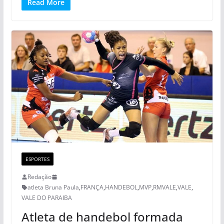
Read More
ESPORTES
Redação
atleta Bruna Paula
,
FRANÇA
,
HANDEBOL
,
MVP
,
RMVALE
,
VALE
,
VALE DO PARAIBA
Atleta de handebol formada