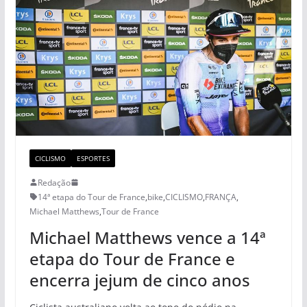
CICLISMO
ESPORTES
Redação
14ª etapa do Tour de France
,
bike
,
CICLISMO
,
FRANÇA
,
Michael Matthews
,
Tour de France
Michael Matthews vence a 14ª
etapa do Tour de France e
encerra jejum de cinco anos