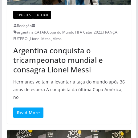
ESPORTES
FUTEBOL
Redação
argentina
,
CATAR
,
Copa do Mundo FIFA Catar 2022
,
FRANÇA
,
FUTEBOL
,
Lionel Messi
,
Messi
Argentina conquista o
tricampeonato mundial e
consagra Lionel Messi
Hermanos voltam a levantar a taça do mundo após 36
anos de espera A conquista da última Copa América,
no
Read More