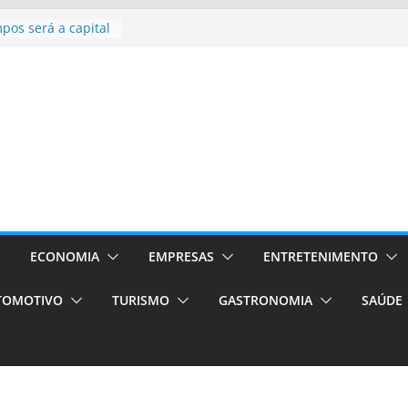
l bolsas –
para o segundo
pos será a capital
ncias únicas e
s)
de volta!
Estão
ocessos Orientados
I E VAN
rismo em Porto
ços de transfer,
ados de alto padrão
ECONOMIA
EMPRESAS
ENTRETENIMENTO
TOMOTIVO
TURISMO
GASTRONOMIA
SAÚDE