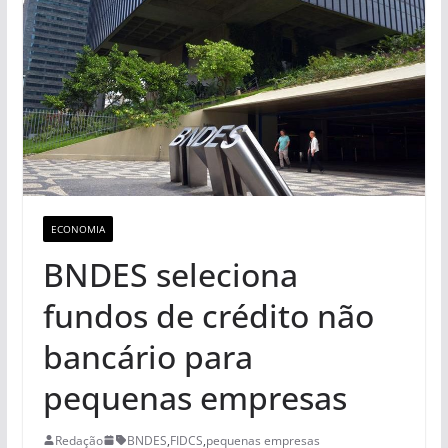
ECONOMIA
BNDES seleciona
fundos de crédito não
bancário para
pequenas empresas
Redação
BNDES
,
FIDCS
,
pequenas empresas