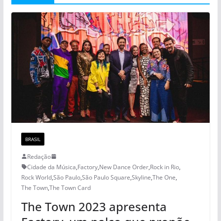
BRASIL
Redação
Cidade da Música
,
Factory
,
New Dance Order
,
Rock in Rio
,
Rock World
,
São Paulo
,
São Paulo Square
,
Skyline
,
The One
,
The Town
,
The Town Card
The Town 2023 apresenta