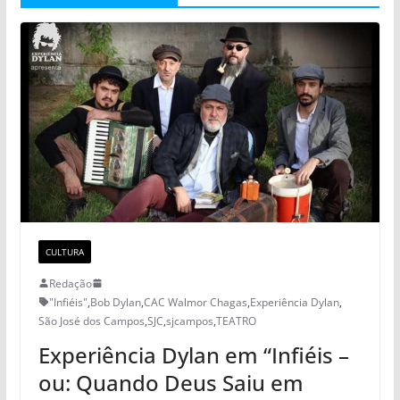
CULTURA
Redação
"Infiéis"
,
Bob Dylan
,
CAC Walmor Chagas
,
Experiência Dylan
,
São José dos Campos
,
SJC
,
sjcampos
,
TEATRO
Experiência Dylan em “Infiéis –
ou: Quando Deus Saiu em