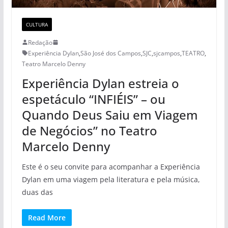
CULTURA
Redação
Experiência Dylan
,
São José dos Campos
,
SJC
,
sjcampos
,
TEATRO
,
Teatro Marcelo Denny
Experiência Dylan estreia o
espetáculo “INFIÉIS” – ou
Quando Deus Saiu em Viagem
de Negócios” no Teatro
Marcelo Denny
Este é o seu convite para acompanhar a Experiência
Dylan em uma viagem pela literatura e pela música,
duas das
Read More