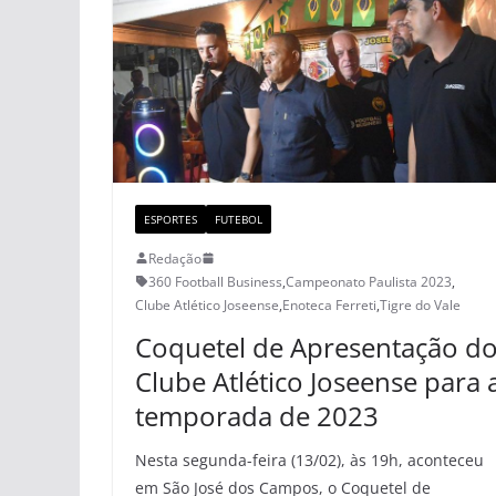
ESPORTES
FUTEBOL
Redação
360 Football Business
,
Campeonato Paulista 2023
,
Clube Atlético Joseense
,
Enoteca Ferreti
,
Tigre do Vale
Coquetel de Apresentação d
Clube Atlético Joseense para 
temporada de 2023
Nesta segunda-feira (13/02), às 19h, aconteceu
em São José dos Campos, o Coquetel de