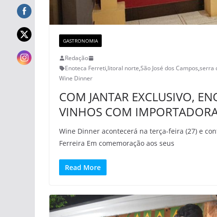
GASTRONOMIA
Redação
Enoteca Ferreti
,
litoral norte
,
São José dos Campos
,
serra 
Wine Dinner
COM JANTAR EXCLUSIVO, ENO
VINHOS COM IMPORTADORA
Wine Dinner acontecerá na terça-feira (27) e co
Ferreira Em comemoração aos seus
Read More