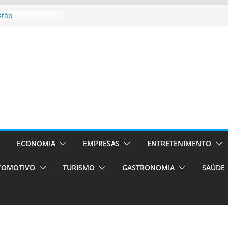
stão
essos Orientados
 E VAN
smo em Porto
s de transfer,
os de alto padrão
bolsas –
ra o segundo
os será a capital
cias únicas e
ECONOMIA
EMPRESAS
ENTRETENIMENTO
e volta!
TOMOTIVO
TURISMO
GASTRONOMIA
SAÚDE