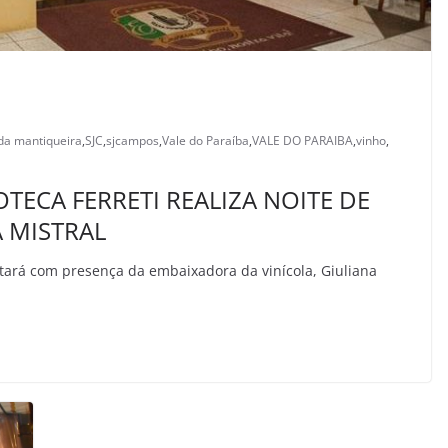
da mantiqueira
,
SJC
,
sjcampos
,
Vale do Paraíba
,
VALE DO PARAIBA
,
vinho
,
TECA FERRETI REALIZA NOITE DE
 MISTRAL
ntará com presença da embaixadora da vinícola, Giuliana