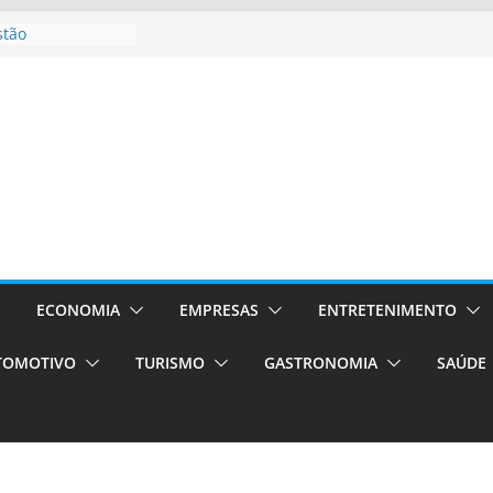
stão
essos Orientados
 E VAN
smo em Porto
s de transfer,
os de alto padrão
bolsas –
ra o segundo
os será a capital
cias únicas e
ECONOMIA
EMPRESAS
ENTRETENIMENTO
e volta!
TOMOTIVO
TURISMO
GASTRONOMIA
SAÚDE