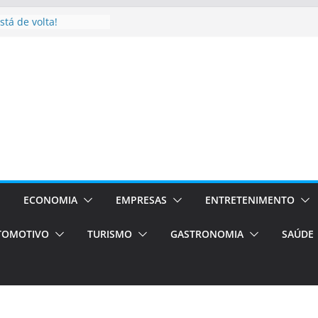
Campos será a capital
riências únicas e
ivos)
stá de volta!
as Estão
 Processos Orientados
TÁXI E VAN
turismo em Porto
rviços de transfer,
aslados de alto padrão
asil bolsas –
as para o segundo
ECONOMIA
EMPRESAS
ENTRETENIMENTO
TOMOTIVO
TURISMO
GASTRONOMIA
SAÚDE