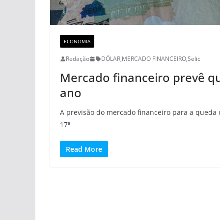
ECONOMIA
Redação
DÓLAR
,
MERCADO FINANCEIRO
,
Selic
Mercado financeiro prevê q
ano
A previsão do mercado financeiro para a queda d
17ª
Read More