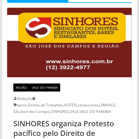
REGIÃO
VALE DO PARAÍBA
Redação
bares
,
Direito de Trabalhar
,
HOTÉIS
,
restaurantes
,
RMVALE
,
São José dos Campos
,
SINHORES
,
VALE
,
VALE DO PARAIBA
SINHORES organiza Protesto
pacífico pelo Direito de