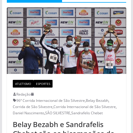
ATLETISMO
ESPORTES
Redação
96ª Corrida Internacional de São Silvestre
,
Belay Bezabh
,
Corrida de São Silvestre
,
Corrida Internacional de São Silvestre
,
Daniel Nascimento
,
SÃO SILVESTRE
,
Sandrafelis Chebet
Belay Bezabh e Sandrafelis