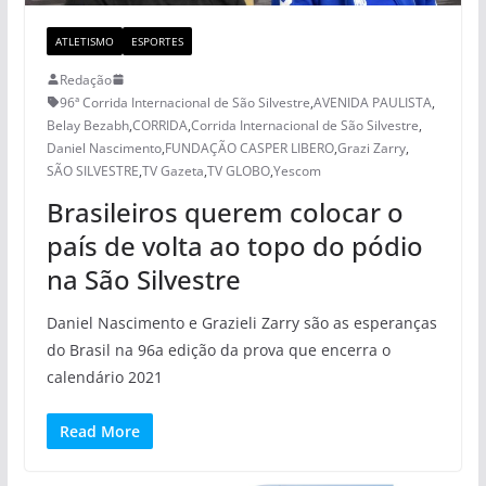
ATLETISMO
ESPORTES
Redação
96ª Corrida Internacional de São Silvestre
,
AVENIDA PAULISTA
,
Belay Bezabh
,
CORRIDA
,
Corrida Internacional de São Silvestre
,
Daniel Nascimento
,
FUNDAÇÃO CASPER LIBERO
,
Grazi Zarry
,
SÃO SILVESTRE
,
TV Gazeta
,
TV GLOBO
,
Yescom
Brasileiros querem colocar o
país de volta ao topo do pódio
na São Silvestre
Daniel Nascimento e Grazieli Zarry são as esperanças
do Brasil na 96a edição da prova que encerra o
calendário 2021
Read More