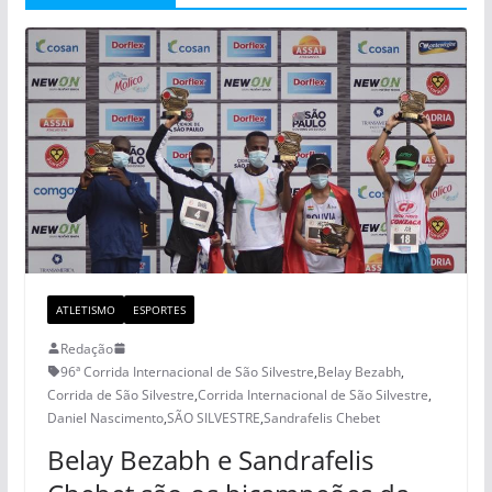
ATLETISMO
ESPORTES
Redação
96ª Corrida Internacional de São Silvestre
,
Belay Bezabh
,
Corrida de São Silvestre
,
Corrida Internacional de São Silvestre
,
Daniel Nascimento
,
SÃO SILVESTRE
,
Sandrafelis Chebet
Belay Bezabh e Sandrafelis