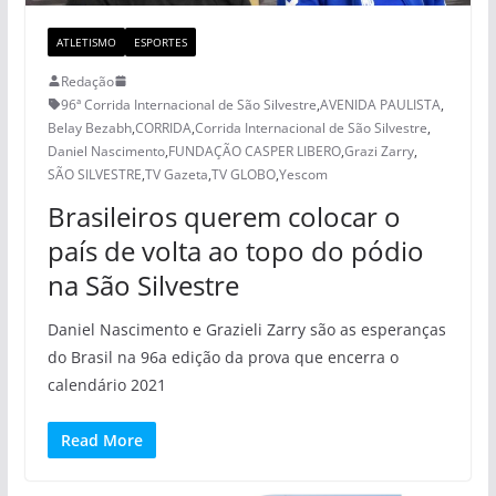
ATLETISMO
ESPORTES
Redação
96ª Corrida Internacional de São Silvestre
,
AVENIDA PAULISTA
,
Belay Bezabh
,
CORRIDA
,
Corrida Internacional de São Silvestre
,
Daniel Nascimento
,
FUNDAÇÃO CASPER LIBERO
,
Grazi Zarry
,
SÃO SILVESTRE
,
TV Gazeta
,
TV GLOBO
,
Yescom
Brasileiros querem colocar o
país de volta ao topo do pódio
na São Silvestre
Daniel Nascimento e Grazieli Zarry são as esperanças
do Brasil na 96a edição da prova que encerra o
calendário 2021
Read More