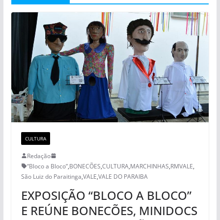
CULTURA
Redação
“Bloco a Bloco”
,
BONECÕES
,
CULTURA
,
MARCHINHAS
,
RMVALE
,
São Luiz do Paraitinga
,
VALE
,
VALE DO PARAIBA
EXPOSIÇÃO “BLOCO A BLOCO”
E REÚNE BONECÕES, MINIDOCS