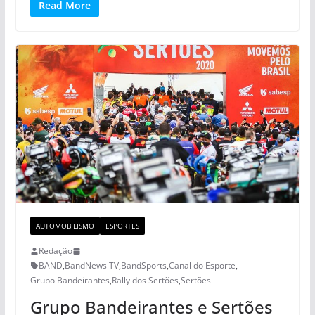
Read More
AUTOMOBILISMO
ESPORTES
Redação
BAND
,
BandNews TV
,
BandSports
,
Canal do Esporte
,
Grupo Bandeirantes
,
Rally dos Sertões
,
Sertões
Grupo Bandeirantes e Sertões