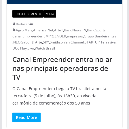
ENTRETENIMENTO
MÍDIA
Redação
Agro Mais
,
América Net
,
Arte1
,
BandNews TV
,
BandSports
,
Canal Empreender
,
EMPREENDER
,
empresas
,
Grupo Bandeirantes
,
NEO
,
Sabor & Arte
,
SKY
,
Smithsonian Channel
,
STARTUP
,
Terraviva
,
UOL Play
,
vivo
,
Watch Brasil
Canal Empreender entra no ar
nas principais operadoras de
TV
O Canal Empreender chega à TV brasileira nesta
terça-feira (5 de julho), às 16h30, ao vivo da
cerimônia de comemoração dos 50 anos
Read More