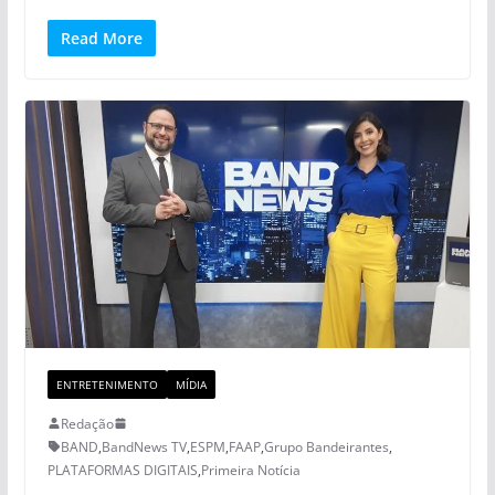
Read More
ENTRETENIMENTO
MÍDIA
Redação
BAND
,
BandNews TV
,
ESPM
,
FAAP
,
Grupo Bandeirantes
,
PLATAFORMAS DIGITAIS
,
Primeira Notícia