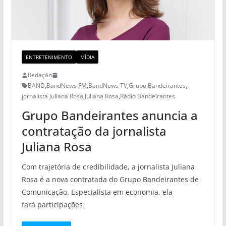
ENTRETENIMENTO
MÍDIA
Redação
BAND
,
BandNews FM
,
BandNews TV
,
Grupo Bandeirantes
,
jornalista Juliana Rosa
,
Juliana Rosa
,
Rádio Bandeirantes
Grupo Bandeirantes anuncia a
contratação da jornalista
Juliana Rosa
Com trajetória de credibilidade, a jornalista Juliana
Rosa é a nova contratada do Grupo Bandeirantes de
Comunicação. Especialista em economia, ela
fará participações