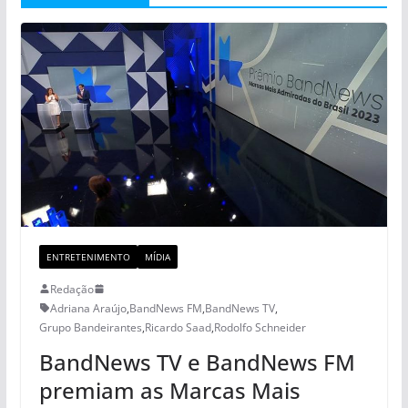
ENTRETENIMENTO
MÍDIA
Redação
Adriana Araújo
,
BandNews FM
,
BandNews TV
,
Grupo Bandeirantes
,
Ricardo Saad
,
Rodolfo Schneider
BandNews TV e BandNews FM
premiam as Marcas Mais