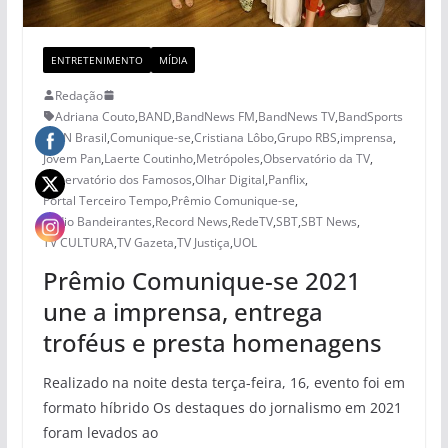
ENTRETENIMENTO
MÍDIA
Redação
Adriana Couto
,
BAND
,
BandNews FM
,
BandNews TV
,
BandSports
,
CNN Brasil
,
Comunique-se
,
Cristiana Lôbo
,
Grupo RBS
,
imprensa
,
Jovem Pan
,
Laerte Coutinho
,
Metrópoles
,
Observatório da TV
,
Observatório dos Famosos
,
Olhar Digital
,
Panflix
,
Portal Terceiro Tempo
,
Prêmio Comunique-se
,
Rádio Bandeirantes
,
Record News
,
RedeTV
,
SBT
,
SBT News
,
TV CULTURA
,
TV Gazeta
,
TV Justiça
,
UOL
Prêmio Comunique-se 2021
une a imprensa, entrega
troféus e presta homenagens
Realizado na noite desta terça-feira, 16, evento foi em
formato híbrido Os destaques do jornalismo em 2021
foram levados ao