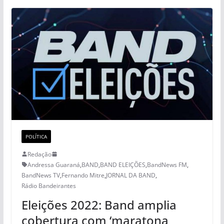
POLÍTICA
Redação
Andressa Guaraná
,
BAND
,
BAND ELEIÇÕES
,
BandNews FM
,
BandNews TV
,
Fernando Mitre
,
JORNAL DA BAND
,
Rádio Bandeirantes
Eleições 2022: Band amplia
cobertura com ‘maratona