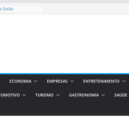
 Estão
rocessos Orientados
ÁXI E VAN
urismo em Porto
viços de transfer,
lados de alto padrão
sil bolsas –
 para o segundo
ampos será a capital
iências únicas e
vos)
ECONOMIA
EMPRESAS
ENTRETENIMENTO
á de volta!
TOMOTIVO
TURISMO
GASTRONOMIA
SAÚDE